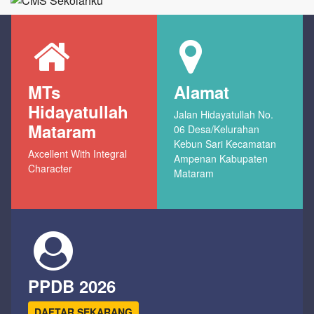
MTs
Alamat
Hidayatullah
Jalan Hidayatullah No.
Mataram
06 Desa/Kelurahan
Kebun Sari Kecamatan
Axcellent With Integral
Ampenan Kabupaten
Character
Mataram
PPDB 2026
DAFTAR SEKARANG