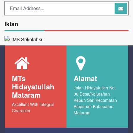
Iklan
MTs
Alamat
Hidayatullah
Jalan Hidayatullah No.
Mataram
06 Desa/Kelurahan
Kebun Sari Kecamatan
Axcellent With Integral
Ampenan Kabupaten
Character
Mataram