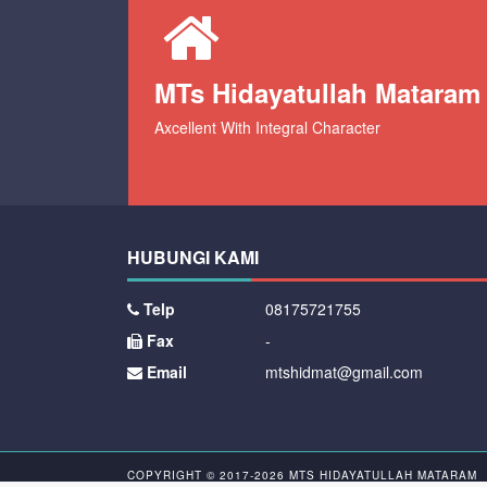
MTs Hidayatullah Mataram
Axcellent With Integral Character
HUBUNGI KAMI
Telp
08175721755
Fax
-
Email
mtshidmat@gmail.com
COPYRIGHT © 2017-2026
MTS HIDAYATULLAH MATARAM