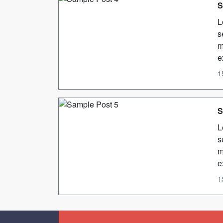
S
L
s
m
e
1
S
L
s
m
e
1