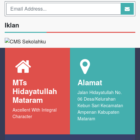
Iklan
MTs
Alamat
Hidayatullah
Jalan Hidayatullah No.
Mataram
06 Desa/Kelurahan
Kebun Sari Kecamatan
Axcellent With Integral
Ampenan Kabupaten
Character
Mataram